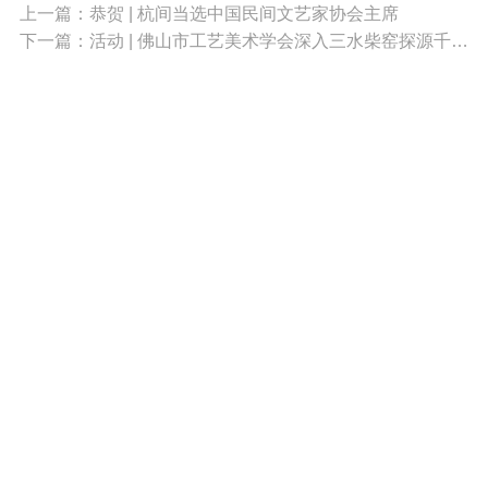
上一篇：恭贺 | 杭间当选中国民间文艺家协会主席
下一篇：活动 | 佛山市工艺美术学会深入三水柴窑探源千年石湾陶柴烧技艺
010-68396408
xuehuiwangzhan@126.com
关注微信公众号
北京市西城区阜外大街乙22号