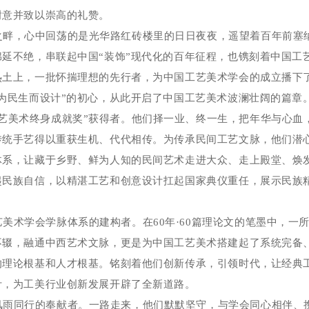
谢意并致以崇高的礼赞。
之畔，心中回荡的是光华路红砖楼里的日日夜夜，遥望着百年前塞
绵延不绝，串联起中国
“
装饰
”
现代化的百年征程，也镌刻着中国工
热土上，一批怀揣理想的先行者，为中国工艺美术学会的成立播下
为民生而设计
”
的初心，从此开启了中国工艺美术波澜壮阔的篇章
艺美术终身成就奖
”
获得者。他们择一业、终一生，把年华与心血
传统手艺得以重获生机、代代相传。为传承民间工艺文脉，他们潜
体系，让藏于乡野、鲜为人知的民间艺术走进大众、走上殿堂、焕
起民族自信，以精湛工艺和创意设计扛起国家典仪重任，展示民族
。
艺美术学会学脉体系的建构者。在
60
年
·60
篇理论文的笔墨中，一
不辍，融通中西艺术文脉，更是为中国工艺美术搭建起了系统完备
的理论根基和人才根基。铭刻着他们创新传承，引领时代，让经典
计，为工美行业创新发展开辟了全新道路。
风雨同行的奉献者。一路走来，他们默默坚守，与学会同心相伴、