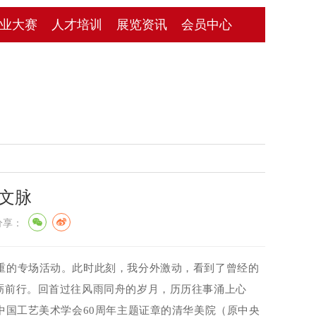
业大赛
人才培训
展览资讯
会员中心
十文脉
享：
重的专场活动。此时此刻，我分外激动，看到了曾经的
砺前行。回首过往风雨同舟的岁月，历历往事涌上心
中国工艺美术学会
60
周年主题证章的清华美院（原中央