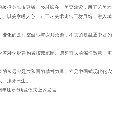
积极投身城市更新、乡村振兴、美育建设，用工艺美术
河、以美学暖人心，让工艺美术走出工坊展馆、融入城
，变化的是时空坐标与岁月沧桑，不变的是融通中西的
含着对学脉建构者拓荒筑路、启智育人的深情致意，更
聚的永远都是共和国的精神力量。立足中国式现代化宏
代、服务民生。
周年证章
”
颁发仪式上的发言。