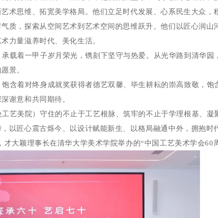
新艺术思维、拓宽美学格局。他们立足时代发展、心系民生大众，
市气质，探索从空间艺术到艺术空间的思维跃升。他们以匠心润山
艺术力量滋养时代、美化生活。
，承载着一甲子岁月荣光，镌刻下坚守与热爱。从光华路到清华园
的愿景。
，饱含着对终身成就奖获得者德艺双馨、毕生耕耘的崇高致敬，饱
深深谢意和共同期待。
央工艺美院）守住的不止于工艺根脉、筑牢的不止于学理根基、凝
华，以匠心震古烁今、以设计赋能新生、以格局融通中外，拥抱时
日，才大颖理事长在清华大学美术学院举办的“
中国工艺美术学会
60