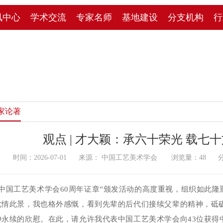
讯中心
学术交流
专家名师
基地建设
分支机构
行
家论著
观点 | 才大颖：承六十荣光 载七
时间：2026-07-01 来源： 中国工艺美术学会 浏览量：
48
分
中国工艺美术学会
60
周年证章
”
颁发活动的高度重视，组织如此隆
此情此景，我也格外感慨，看到先辈的后代们接续父辈的精神，砥
神永续的欣慰。在此，请允许我代表中国工艺美术学会向
43
位获得