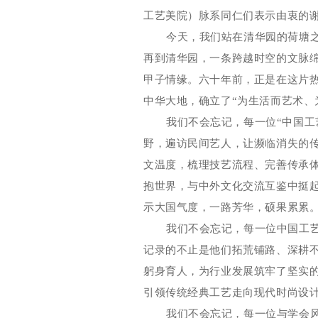
工艺美院）脉系同仁们表示由衷的
今天，我们站在清华园的荷塘
再到清华园，一条跨越时空的文脉
甲子情缘。六十年前，正是在这片
中华大地，确立了
“
为生活而艺术、
我们不会忘记，每一位
“
中国工
野，遍访民间艺人，让濒临消失的
文温度，梳理技艺流程、完善传承
抱世界，与中外文化交流互鉴中挺
示大国气度，一路芳华，硕果累累
我们不会忘记，每一位中国工
记录的不止是他们拓荒铺路、深耕
躬身育人，为行业发展筑牢了坚实
引领传统经典工艺走向现代时尚设
我们不会忘记，每一位与学会