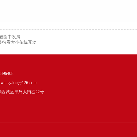
在破圈中发展
艺传衍看大小传统互动
8396408
iwangzhan@126.com
市西城区阜外大街乙22号