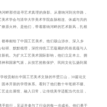
纳河畔那些追寻艺术真理的身影。从塞纳河到光华路，
艺美术学会与清华大学美术学院血脉相连、休戚与共的
了燎原火种。是他们，带着塞纳河畔的艺术新风，扎根
。
，都奉献给了中国工艺美术。他们跋山涉水、深入乡
心钻研、默默梳理，深挖传统工艺蕴藏的民俗底蕴与人
发新机。为扩大工艺美术国际影响，他们立足本土、拥
精神和国家气派，从技艺抢救保护、民间文化弘扬到展
所学校贡献出中国工艺美术文脉的半壁江山，
30
篇论文
、固本开新的学理体系。看到了他们数十年笔耕不辍、
工艺走出展馆、融入日常，让传统美学适配当代生活，
携手前行，见证并参与了行业的每一步成长。他们勇于