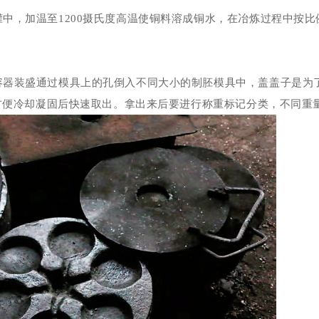
罐中，加温至
1200
摄氏度
高温使铜料溶成铜水，在冶炼过程中按比
容器装盛通过模具上的孔
倒入不同大小的制胚模具中，盖盖子是为
方便冷却凝固后快速取出。拿出来后要进行称重
标记分类，不同重