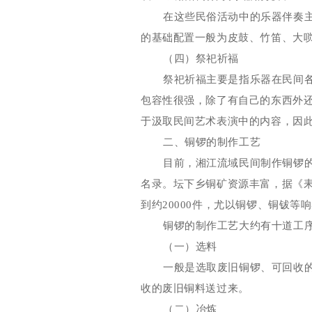
在这些民俗活动中的乐器伴奏
的基础配置一
般为皮鼓、
竹笛、大
（四）祭祀祈福
祭祀祈福主要是指乐器在民间
包容性很强，除了有自
己的东西外
于汲取民间艺术表演中的内容，因
二、铜锣的制作工艺
目前，湘江流域民间制作铜锣
名录。坛下乡铜矿资源
丰富，据《
到约
20000
件，尤以铜锣、铜钹等响
铜锣的制作工艺大约有十道工
（一）选料
一般是选取废旧铜锣、可回收
收的废
旧铜料送过来。
（二）冶炼