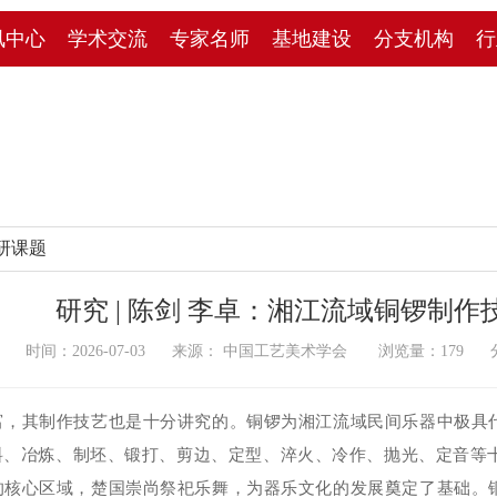
讯中心
学术交流
专家名师
基地建设
分支机构
行
研课题
研究 | 陈剑 李卓：湘江流域铜锣制作
时间：2026-07-03 来源： 中国工艺美术学会 浏览量：
179
分
富，其制作技
艺也是十分讲究的。铜锣为湘江流域民间乐器中极具
料、冶炼、制坯、锻打、剪边、定型、
淬火、冷作、抛光、定音等
的核心区域，楚国崇尚祭祀乐舞，为器乐文化的发展奠定了基础。