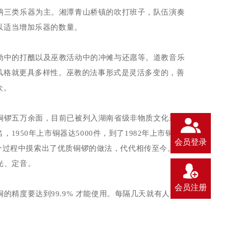
呐三类乐器为主。
湘潭青山桥镇的吹打班子，队伍演奏
以适当增加乐器的数量。
动中的打醮以及巫
教活动中的冲傩与还愿等。道教音乐
风格就更具多样性。巫教的法事形式是灵活多变的，善
众。
铜锣五万余面，目
前已被列入湖南省级非物质文化遗产
名，
1950
年上市铜器达
5000
件，到了
1982
年上市铜器达
会员登录
个过程中摸
索出了优质铜锣的做法，代代相传至今。
光、定音
。
会员注册
铜的精度要
达到
99
.
9
%
才能使用。每隔几天就有人将回