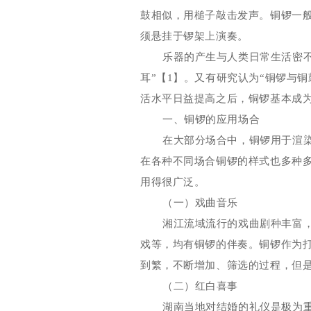
鼓相似，用槌子敲击发声。铜锣一
须悬挂于锣架上演奏。
乐器的产生与人类日常生活密
耳
”【1】
。又有研究认为
“
铜
锣与铜
活水平日益提高之后，铜锣基本成
一、铜锣的应用场合
在大部分场合中，铜锣用于渲
在各种不同场
合铜锣的
样式也多种
用得很广泛。
（一）戏曲音乐
湘江流域流行的戏曲剧种丰富
戏等，均有铜
锣的伴奏。
铜锣作为
到繁，不断增加、筛选的过程，但
（二）红白喜事
湖南当地对结婚的礼仪是极为