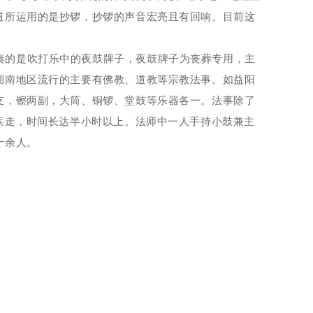
道所运用的是抄锣，抄锣的声音宏亮且有回响。目前这
演奏的是吹打乐中的夜鼓牌子，夜鼓牌子为丧葬专用，主
湖南地区流行的主要有佛教、道教等宗教法事。如益阳
支，
镲两副，大筒、铜锣、堂鼓等乐器各一。法事
除了
疾走，时间长达半小时以
上。
法师中一人手持小鼓兼主
十余人。