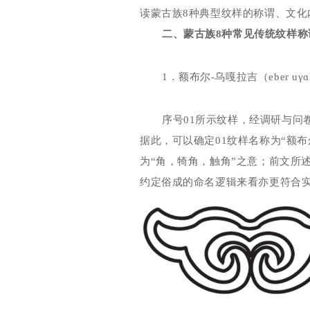
读蒙古族
8
种典型纹样的称谓、文化
二、蒙古族
8
种常见传统纹样称
1
．额布尔
-
乌嘎拉吉（
eber u
γɑ
序号
01
所示纹样，经调研与问
据此，可以确定
01
纹样名称为“额布
为“角，犄角，触角”之意；前文所
约定俗成的命名逻辑来看亦更符合