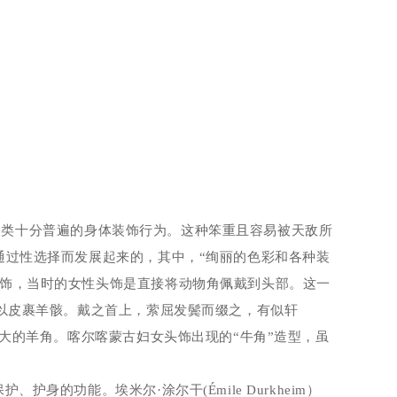
人类十分普遍的身体装饰行为。这种笨重且容易被天敌所
通过性选择而发展起来的，其中，“绚丽的色彩和各种装
头饰，当时的女性头饰是直接将动物角佩戴到头部。这一
以皮裹羊骸。戴之首上，萦屈发鬓而缀之，有似轩
硕大的羊角。喀尔喀蒙古妇女头饰出现的“牛角”造型，虽
护、护身的功能。埃米尔·涂尔干
(Émile Durkheim
）