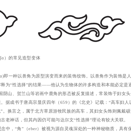
lǰ
ɑ
）的常见造型变体
ɑ
)
即一种以兽角为原型演变而来的装饰纹饰。以兽角作为装饰是
释为“性选择”的结果——他认为生物体的许多构造和本能必定是
我国阴山、贺兰山等岩画中鹿角的形态被反复描述，常装饰于妇女
在。据成书于唐高宗显庆四年（
659
）的《北史》记载：“高车妇人
种也”。换言之，属于北方草原游牧民族的高车，其妇女头饰则佩戴
古老神话，但其内因仍可能与达尔文“性选择”理论有较大关联。
念中，“角”（
eber
）被视为源自灵魂深处的一种神秘物质，具有保