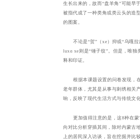
生长出来的，故而“盘羊角”可能早
被指代成了一种类角或类云头的造型
的图案。
不论是
“贺”（
xe
）抑或“乌嘎拉
lux
ɑ
xe
则是“锤子纹”。但是，唯独
释和印证。
根据本课题设置的问卷发现，
老年群体，尤其是从事与刺绣相关
响，反映了现代生活方式与传统文
更加值得注意的是，这
8
种在蒙
向对比分析穿插其间，除对内蒙古
上的居民深入访谈，旨在挖掘并比