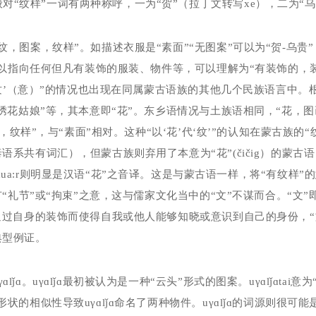
般对
“纹样”一词有两种称呼，一为“贺”（拉丁文转写
xe
），二为“
纹，图案，纹样”。如描述衣服是“素面”“无图案”可以为“贺
-
乌贵
以指向任何但凡有装饰的服装、物件等，可以理解为“有装饰的，装
‘纹’（意）”的情况也出现在同属蒙古语族的其他几个民族语言中。
绣花姑娘”等，其本意即“花”。东乡语情况与土族语相同，“花，图
，纹样”，与“素面”相对。这种“以‘花’代‘纹’”的认知在蒙古族
语系共有词汇），但蒙古族则弃用了本意为“花”
(čičig
）的蒙古语
ua:r
则明显是汉语“花”之音译。这是与蒙古语一样，将“有纹样”的
“礼节”或“拘束”之意，这与儒家文化当中的“文”不谋而合。“文”即
通过自身的装饰而使得自我或他人能够知晓或意识到自己的身份，“
典型例证。
γɑ
lǰ
ɑ。
u
γɑ
lǰ
ɑ最初被认为是一种“云头”形式的图案。
u
γɑ
lǰ
ɑ
tai
意为
形状的相似性导致
u
γɑ
lǰ
ɑ命名了两种物件。
u
γɑ
lǰ
ɑ的词源则很可能