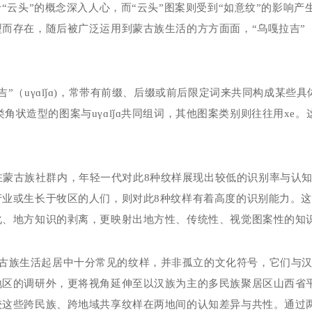
于“云头”的概念深入人心，而“云头”图案则受到“如意纹”的影响
而存在，随后被广泛运用到蒙古族生活的方方面面，“乌嘎拉吉”
吉”（
u
γɑ
lǰ
ɑ
)
，常带有前缀、后缀或前后限定词来共同构成某些具
类角状造型的图案与
u
γɑ
lǰ
ɑ共同组词，其他图案类别则往往用
xe
。
在蒙古族社群内，年轻一代对此
8
种纹样展现出较低的识别率与认
产业或生长于牧区的人们，则对此
8
种纹样有着高度的识别能力。
化、地方知识的剥离，更映射出地方性、传统性、视觉图案性的知
古族生活起居中十分常见的纹样，并非孤立的文化符号，它们与
地区的调研外，更将视角延伸至以汉族为主的多民族聚居区山西省
较这些跨民族、跨地域共享纹样在两地间的认知差异与共性。通过