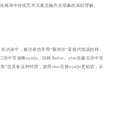
文化格局中传统艺术元素交融共生现象的深刻理解。
。在访谈中，被访者也常用“额布尔”直接代指该纹样。
在口语中常省略
u
γɑ
lǰ
ɑ，仅称为
eber
。
eber
在蒙古语中意
“角”也具备这种特质，故而
eber
后接
u
γɑ
lǰ
ɑ更贴切，从