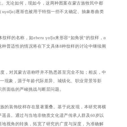
产生。无论如何，现如今，这两种图案在蒙古族牧民中都
（
u
γɑ
lǰ
ɑ
)
逐渐也被用于特指一些不太确定、抽象卷曲类
体纹样的名称，如
eberu
γɑ
lǰ
ɑ来形容“如角状”的纹样，ɑ
这种普适性的情况将在下文具体
8
种纹样的讨论中继续阐
知度，对其蒙古语称呼并不熟悉甚至完全不知；相反，中
这一现象，源于年龄代际差异、城镇化、职业背景等影
识所面临的严峻挑战与断层问题。
汉族的装饰纹样存在显著重叠。基于此发现，本研究将横
平遥县。通过与当地非物质文化遗产传承人群及
60
岁以
两地视角的转换，拓宽了研究的广度与深度，为准确解