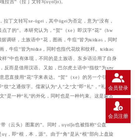
乌嘎拉吉”（拉丁文转写
u
γɑ
lǰ
ɑ
)
。
”，拉丁文转写
xe-ügei
，其中
ügei
为否定，意为“没有，
点了的”。本研究认为，“贺”（
xe
）即汉字“花”（
hw
根据调研，土族语中“花，图画，牛痘”皆为
ʨiʥaɢ
，同时
画，牛痘”皆为
ʦiʥə
，同时也指代花纹和纹样。
ʨiʥaɢ
的“纹样”中也有体现，不同的是土族语、东乡语沿用了自身
，反而是借用汉语。又如，巴尔虎土语中“指纹”为
xʊr
意思直接用“花”字来表达。“贺”（
xe
）的另一个引申义
“纹”之通假字。儒家认为“人”之“文”即“礼”，“礼”是
会员登录
文”是一种“礼”的外化，同时也是一种约束。这是蒙古
会员注册
“带（云头）图案的”。同时，
u
γɑ
lǰ
ɑ也被指称“公盘
是
u
γ，即“根，本，源”。由于“角”是从“根”部向上盘旋