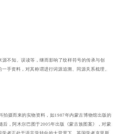
来源不知、误读等，继而影响了纹样符号的传承与创
的一手资料，对其称谓进行词源追溯、同源关系梳理、
料拍摄而来的实物资料，如
1987
年内蒙古博物馆出版的
随后，阿木尔巴图于
2005
年出版《蒙古族图案》，对蒙
国学者正处于语言学转向的大背景下，英国学者克里斯