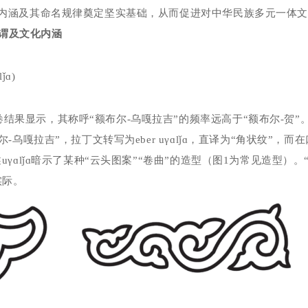
内涵及其命名规律奠定坚实基础，从而促进对中华民族多元一体
谓及文化内涵
lǰ
ɑ
)
卷结果显示，其称呼“额布尔
-
乌嘎拉吉”的频率远高于“额布尔
-
贺”
尔
-
乌嘎拉吉”，拉丁文转写为
eber u
γɑ
lǰ
ɑ，直译为“角状纹”，而
述
u
γɑ
lǰ
ɑ暗示了某种“云头图案”“卷曲”的造型（图
1
为常见造型）。
实际。