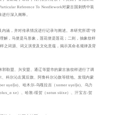
Particular
Reference
To
Needlework
对蒙古国刺绣中装
未进行深入阐释。
及内涵，并对传承情况进行记录与阐述。本研究所谓
“传
易理解，马便是马形象，莲花便是莲花；二则，抽象纹样
纹样之词源、词义演变及文化意蕴，揭示其命名规律及背
林郭勒盟、兴安盟、通辽等盟市的蒙古族纹样进行了调
尔、科尔沁左翼后旗、阿鲁科尔沁旗等辖地。发现内蒙
ber
u
γɑ
lǰ
ɑ
)
、哈木尔
-
乌嘎拉吉（
x
ɑ
m
ɑ
r
u
γɑ
lǰ
ɑ
)
、乌力
ɑ
lux_
ɑ
xe
）、哈敦
-
绥贺（
x
ɑ
tun
süixe
）、汗宝古
-
贺