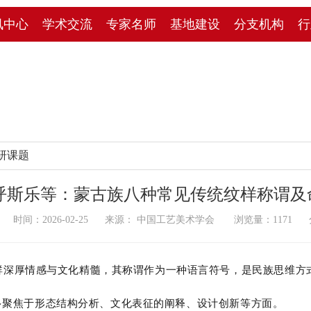
讯中心
学术交流
专家名师
基地建设
分支机构
行
研课题
| 呼斯乐等：蒙古族八种常见传统纹样称谓
时间：2026-02-25 来源： 中国工艺美术学会 浏览量：
1171
分
群深厚情感与文化精髓，其称谓作为一种语言符号，是民族思维方
多聚焦于形态结构分析、文化表征的阐释、设计创新等方面。