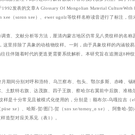
于
1992
发表的文章A
Glossary
Of
Mongolian
Material
CultureWith
en
xee
（
s
ɑ
r
ɑ
n
xee
）、
ewer
ug
ɑ
lz
等纹样名称读音进行了标注，但
卷调查、文献分析等方法，厘清内蒙古地区仍常见八类纹样的名称
样，这里排除了具象的动植物纹样。一则，由于具象纹样的内涵较
涵往往伴随着时代的更迭更需要系统解析。本研究旨在追溯这
8
种
2
月期间分别对呼和浩特、乌兰察布、包头、鄂尔多斯、赤峰、锡
尔、土默特右旗、达茂旗、四子王旗、察哈尔右翼前中后旗、准格
纹样是十分常见且被模式化使用的，分别是：额布尔
-
乌嘎拉吉（
e
（
püse
xe
）、哈斯
-
贺
/
图门
-
贺（
x
ɑ
s
xe/t
ɑ
m
ɑγ
_
ɑ
xe
）、阿鲁哈
-
贺
(
纹样造型对应关系见（表
1
）。