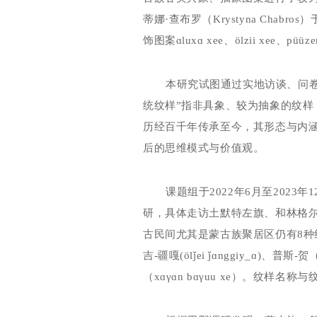
蒂娜·查布罗（
Krystyna
Chabros
）
饰图案ɑ
lux
ɑ
xee
、
ölzii
xee
、
püüz
本研究试图通过实地访谈、问
统纹样”指非具象、较为抽象的纹
历经百千年传承至今，其形态与内
后的思维模式与价值观。
课题组于
2022
年
6
月至
2023
年
1
研，具体走访土默特左旗、和林格
古民间尤其是蒙古族聚居区仍有
8
种
吉
-
疆嘎
(ölǰei
ǰ
ɑ
nggiy_
ɑ
)
、普斯
-
贺
（
x
ɑγɑ
n b
ɑγ
uu xe
）。纹样名称与