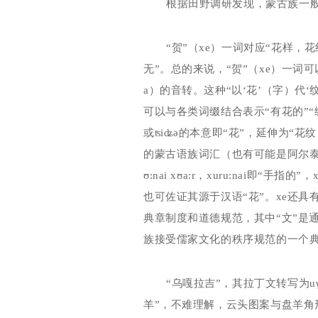
根据田野调研发现，蒙古族一
“贺”（
xe
）一词对应“花样，花
无”。总的来说，“贺”（
xe
）一词可
a
）的音转。这种“以‘花’（字）代
可以与各类词缀结合表示“有花的”“
或
ʦiʥə
的本意即“花”，延伸为“花纹
的蒙古语族词汇（也有可能是阿尔泰
ʊ:nai xʊa:r
，
xuru:nai
即“手指的”，
x
也可佐证其源于汉语“花”。
xe
还具有
典章制度和道德规范，其中“文”是
族接受儒家文化的秩序规范的一个
“乌嘎拉吉”，其拉丁文转写为
u
羊”，不难理解，云头图案与盘羊角