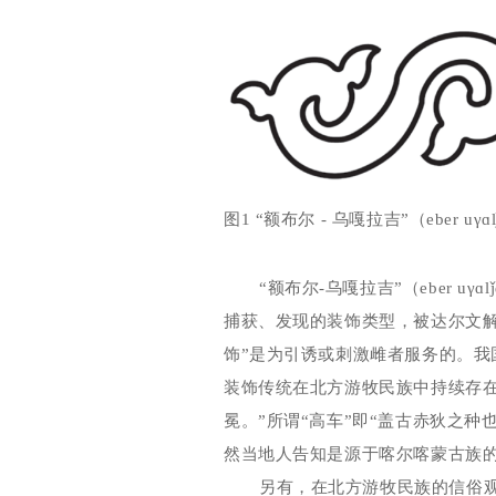
图1 “额布尔 - 乌嘎拉吉”（eber
u
γɑ
“额布尔
-
乌嘎拉吉”（
eber u
γɑ
lǰ
捕获、发现的装饰类型，被达尔文解
饰”是为引诱或刺激雌者服务的。
装饰传统在北方游牧民族中持续存
冕。”所谓“高车”即“盖古赤狄之
然当地人告知是源于喀尔喀蒙古族的
另有，在北方游牧民族的信俗观