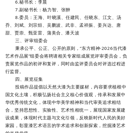
6.秘书长：
李晨
7.副秘书长：
杨力智、张翀
8.委员：
王海、叶晓溪、任建民、任晓东、江文、汤
乔、刘斌、刘宗烜、吴鹏波、武非、孟祥振、姜兴达、唐
甜、贾崇、甄亚雷、蒲美合、潘天波
三、评审组委会
秉承公平、公正、公开的原则，“东方精神·2026当代漆
艺术作品展”组委会将聘请相关专家组成展览评审委员会，负
责展览作品的初评和复评，同时由监评委员会对评选过程进
行监督。
四、展览征集
投稿作品提倡以天然大漆为主要媒材，内容要求植根中
国文化土壤，积极弘扬社会主义核心价值观，传承和发展中
华优秀传统文化，体现中华美学精神和当代审美追求相结
合，坚持思想性、实验性、艺术性相统一，展现国家发展建
设成果，体现时代主题与文化引领，反映新时代人民的美好
家园，彰显漆艺术语言的学术追求和创新探索，挖掘漆艺术
的当代价值。