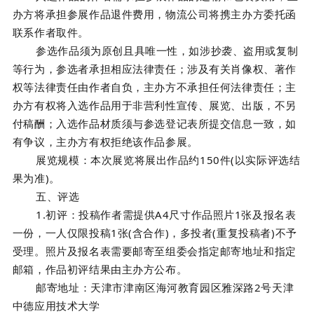
办方将承担参展作品退件费用，物流公司将携主办方委托函
联系作者取件。
参选作品须为原创且具唯一性，如涉抄袭、盗用或复制
等行为，参选者承担相应法律责任；涉及有关肖像权、著作
权等法律责任由作者自负，主办方不承担任何法律责任；主
办方有权将入选作品用于非
营利性宣传、展览、出版，不另
付稿酬；入选作品材质须与参选登记表所提交信息一致，如
有争议，主办方有权拒绝该作品参展。
展览规模：本次展览将展出作品约150件(以实际评选结
果为准)。
五、评选
1.初评：
投稿作者需提供A4尺寸作品照片1张及报名表
一份，一人仅限投稿1张(含合作)，多投者(重复投稿者)不予
受理。照片及报名表需要邮寄至组委会指定邮寄地址和指定
邮箱，作品初评结果由主办方公布。
邮寄地址：天津市津南区海河教育园区雅深路2号天津
中德应用技术大学