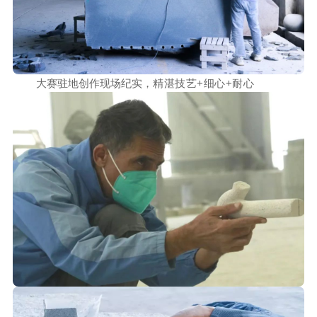
大赛驻地创作现场纪实，
精湛技艺+细心+耐心