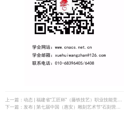
上一篇：动态 | 福建省“工匠杯”（藤铁技艺）职业技能竞赛暨作品设计大赛成功落幕
下一篇：发布 | 第七届中国（惠安）雕刻艺术节“石刻营造”石雕创作设计大赛