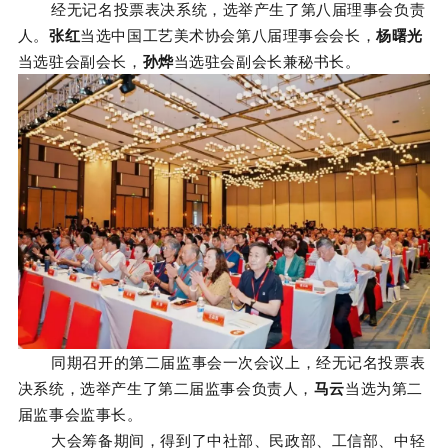
经
无记名投票表决系统
，
选举产生了第八届理事会负责
人
。
张红
当选中国工艺美术协会
第八届理事会会长，
杨曙光
当选驻会副会长，
孙烨
当选驻会副会长兼秘书长。
同期召开的第二届监事会一次会议
上
，
经无记名投票表
决系统，
选举产生了第二届监事会负责人，
马云
当选为第二
届监事会监事长。
大会筹备期间，得到了中社部、民政部、工信部、中轻