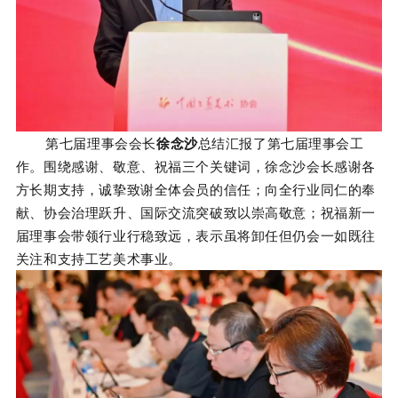
第七届理事会会长
徐念沙
总结汇报了第七届理事会工
作。
围绕感谢、敬意、祝福三个关键词，
徐念沙会长感谢各
方长期支持，诚挚致谢全体会员的信任
；
向
全
行业
同仁的奉
献
、协会治理跃
升、
国际交流突破致以崇高敬意
；
祝福新一
届理事会带领行业行稳致远，表示虽将卸任但仍会一如既往
关注和支持工艺美术事业。