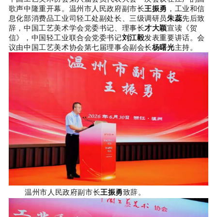
歌声中隆重开幕。
温州市人民政府副市长
王振勇
，工业和信
息化部消费品工业司轻工处副处长、三级调研员
朱蕊
先后致
辞，中国工艺美术学会党委书记、理事长
才大颖
宣读《贺
信》，中国轻工业联合会党委书记
刘江毅
发表重要讲话。
会
议由
中国工艺美术协会第七届理事会副会长
杨曙光
主持。
温州市人民政府副市长
王振勇
致辞。