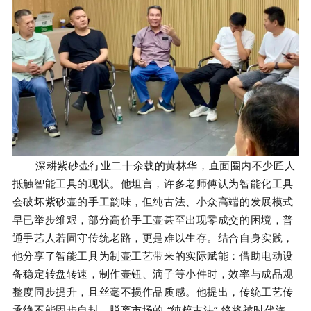
深耕紫砂壶行业二十余载的
黄林华
，直面圈内不少匠人
抵触智能工具的现状。他坦言，许多老师傅认为智能化工具
会破坏紫砂壶的手工韵味，但纯古法、小众高端的发展模式
早已举步维艰，部分高价手工壶甚至出现零成交的困境，普
通手艺人若固守传统老路，更是难以生存。结合自身实践，
他分享了智能工具为制壶工艺带来的实际赋能：借助电动设
备稳定转盘转速，制作壶钮、滴子等小件时，效率与成品规
整度同步提升，且丝毫不损作品质感。他提出，传统工艺传
承绝不能固步自封，脱离市场的 “纯粹古法” 终将被时代淘