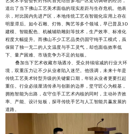
艺美术学会会长封伟民首先结合多地产区走访调研的经历，
道出了当下佛山工艺美术面临的现实差距与生存危机。他表
示，对比国内先进产区，本地传统工艺在智能化应用上存在
明显滞后。如今石雕、灯饰、陶艺等多个领域，早已普及3D
建模、智能配色、机械辅助雕刻等技术，生产效率、标准化
程度大幅提升。而佛山不少工艺品类仍固守纯手工模式，虽
保留了独一无二的人文温度与手工灵气，却也面临效率低
下、量产困难、市场竞争力不足的短板。
叠加当下艺术收藏市场遇冷、受众持续缩减的行业大环
境，双重压力让不少从业者陷入迷茫。他强调，未来十年是
传统工艺美术转型升级的关键窗口期，年轻从业者更要扛起
重任。行业必须厘清传承与创新的边界，坚守匠心为根基，
拥抱智能为出路，在守住手工艺术内核的同时，主动补齐效
率、产能、设计短板，探寻传统手艺与人工智能共赢发展的
道路。