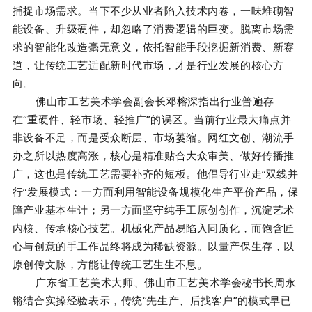
捕捉市场需求。当下不少从业者陷入技术内卷，一味堆砌智
能设备、升级硬件，却忽略了消费逻辑的巨变。脱离市场需
求的智能化改造毫无意义，依托智能手段挖掘新消费、新赛
道，让传统工艺适配新时代市场，才是行业发展的核心方
向。
佛山市工艺美术学会副会长
邓榕深
指出行业普遍存
在“重硬件、轻市场、轻推广”的误区。当前行业最大痛点并
非设备不足，而是受众断层、市场萎缩。网红文创、潮流手
办之所以热度高涨，核心是精准贴合大众审美、做好传播推
广，这也是传统工艺需要补齐的短板。他倡导行业走“双线并
行”发展模式：一方面利用智能设备规模化生产平价产品，保
障产业基本生计；另一方面坚守纯手工原创创作，沉淀艺术
内核、传承核心技艺。机械化产品易陷入同质化，而饱含匠
心与创意的手工作品终将成为稀缺资源。以量产保生存，以
原创传文脉，方能让传统工艺生生不息。
广东省工艺美术大师、佛山市工艺美术学会秘书长
周永
锵
结合实操经验表示，传统“先生产、后找客户”的模式早已