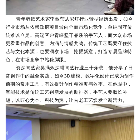
青年剪纸艺术家
李敏莹
从彩灯行业转型经历出发，如今
行业市场从依赖政府项目转向全面市场化竞争，单纯固守传
统难以立足。高端客户青睐坚守品质的手艺人，而大众市场
更看重作品的创意、内涵与情感共鸣。传统工艺既要守住技
艺与文化本源，也要洞察市场、挖掘新意，打造专属品牌特
色，在市场竞争中站稳脚跟。
资深陶艺家
吴满炽
深耕陶艺行业三十余载，他分享了日
常创作中的融合实践，如今3D建模、数字化设计已成为创作
前期的常用工具，有效提升创作精准度与效率。在他眼中，
智能技术是传统工艺创新发展的助推器，手艺人要取长补
短，以匠心为本、科技为翼，让古老工艺焕发全新活力。