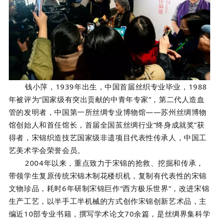
钱小萍，1939年出生，中国首届丝织专业毕业，1988
年被评为“国家级有突出贡献的中青年专家”，第二代人造血
管的发明者，中国第一所丝绸专业博物馆——苏州丝绸博物
馆创始人和首任馆长，首届全国茧丝绸行业“终身成就奖”获
得者，宋锦织造技艺国家级非遗项目代表性传承人，中国工
艺美术学会荣誉会员。
2004年以来，重点致力于宋锦的抢救、挖掘和传承，
带领学生复原传统宋锦木制花楼织机，复制有代表性的宋锦
文物珍品，耗时6年研制宋锦巨作“西方极乐世界”，改进宋锦
生产工艺，以半手工半机械的方式创作宋锦创新艺术品，主
编近10部专业书籍，撰写学术论文70余篇，是丝绸界集科学