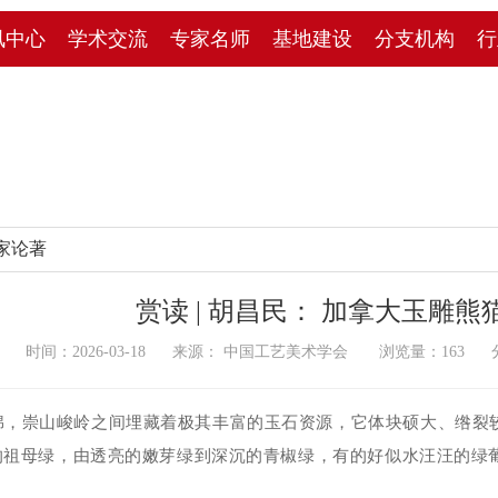
讯中心
学术交流
专家名师
基地建设
分支机构
行
家论著
赏读 | 胡昌民： 加拿大玉雕熊
时间：2026-03-18 来源： 中国工艺美术学会 浏览量：
163
分
绵，崇山峻岭之间埋藏着极其丰富的玉石资源，它体块硕大、绺裂
的祖母绿，由透亮的嫩芽绿到深沉的青椒绿，有的好似水汪汪的绿