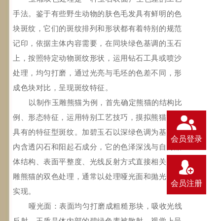
手法。鉴于有些野生动物的肤色毛发具有鲜明的色
块斑纹，它们的斑纹排列和形状都有着特别的规范
记印，依据主体内容需要，在同块绿色基调的玉石
上，按照特定动物斑纹形状，运用钻石工具或喷沙
处理，均匀打磨，通过光亮与毛坯的色差不同，形
成色块对比，呈现斑纹特征。
以制作玉雕熊猫为例，首先确定熊猫的结构比
例、形态特征，运用特别工艺技巧，摸拟熊猫特别
具有的特征型斑纹。加碧玉石以深绿色调为基底，
会员登录
内含透闪石和阳起石成分，它的色泽深浅与自身晶
体结构、表面平整度、光线反射方式直接相关。玉
雕熊猫的双色处理，通常以处理哑光面和抛光面来
会员注册
实现。
哑光面：表面均匀打磨成粗糙形块，吸收光线