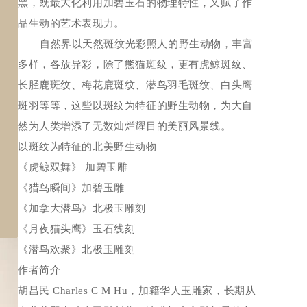
黑，既最大化利用加碧玉石的物理特性，又赋了作
品生动的艺术表现力。
自然界以天然斑纹光彩照人的野生动物，丰富
多样，各放异彩，除了熊猫斑纹，更有虎鲸斑纹、
长胫鹿斑纹、梅花鹿斑纹、潜鸟羽毛斑纹、白头鹰
斑羽等等，这些以斑纹为特征的野生动物，为大自
然为人类增添了无数灿烂耀目的美丽风景线。
以斑纹为特征的北美野生动物
《虎鲸双舞》 加碧玉雕
《猎鸟瞬间》加碧玉雕
《加拿大潜鸟》北极玉雕刻
《月夜猫头鹰》玉石线刻
《潜鸟欢聚》北极玉雕刻
作者简介
胡昌民 Charles C M Hu，加籍华人玉雕家，长期从