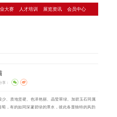
业大赛
人才培训
展览资讯
会员中心
猫
享：
较少、质地坚硬、色泽艳丽、晶莹翠绿。加碧玉石同属
葡萄，有的如同深邃碧绿的潭水，彼此各显独特的风韵