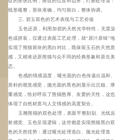
纹的形状比例，斑纹的位置和边界，打磨处理需：
线形规整，形块准确，均匀留白，整体协调。
三. 碧玉双色的艺术表现与工艺价值
玉色还原，利用加碧的天然光学特性，无需染
色或拼装，仅通过表面工艺处理，就“原汁原味”地
实现了熊猫斑块的黑白对比，既保留玉石的天然质
感，又精准还原熊猫与众不同的经典形象和原生美
态。
色感的情感温度，哑光面的白色传递出温和、
质朴的视觉感受，拋光面的黑色则显示出沉稳、厚
重感觉，恰好呼应了熊猫憨厚、友爱的天性，这也
体现了自然材质与人文情感的高度契合。
玉雕熊猫的双色处理，表面平整刻划、光线反
射感觉、玉色呈现逻辑，这些都是实现熊猫黑白双
色的天然优势：通过哑光处理造白、拋光处理造