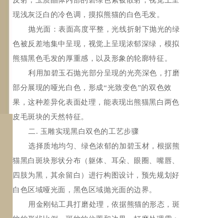
反射，玉质晶体内部的碧绿色素被散射，视觉上呈
现浅灰泛白的冷色调，摸拟熊猫的白色毛发。
抛光面：表面高度平整，光线折射下抛光的绿
色被反差地集中呈现，视觉上呈现浓郁深绿，模拟
熊猫黑色毛发的厚重感，以及形象的轮廓特征。
利用加碧玉石抛光部分呈现的光亮深色，打磨
部分展现的哑光白色，形成“光致变色”的双色效
果，这种差异化表面处理，能表现出熊猫黑白两色
皮毛斑块的天然特征。
二. 玉雕实现黑白双色的工艺步骤
选择质地均匀、绿色浓郁的加碧玉材，根据熊
猫黑白斑块形状分布（躯体、耳朵、眼圈、嘴唇、
四肢为黑，其余留白）进行构图设计，预先规划好
白色区域哑光面，黑色区域抛光面的边界。
用金刚钻工具打磨处理，依据熊猫的形态，斑