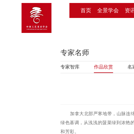
首页
全景学会
资
专家名师
专家智库
作品欣赏
名
加拿大北部严寒地带，山脉连
绿色基调，从浅浅的菠菜绿到浓艳
和芳彩。