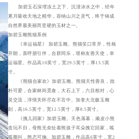
加碧玉石深埋冻土之下、沉浸冰水之中，经年
累月吸收天地之精华，容纳山川之灵气，终于铸成
自然界最美丽而坚硬的玉材之一。
加碧玉雕熊猫系例
《幸运福星》 加碧玉雕。熊猫笑口常开，性格
开朗，喜呼朋引伴，合群同乐，堪称友善天使，幸
运福星。作品高10英寸，宽29.5英寸，厚13.5英
寸。
《熊猫合家欢》加碧玉雕。熊猫天性善良，拙
朴可爱，合家林间觅食，大石上下，六目相对，心
灵交流，淳情关怀尽在不言中。加拿大北极玉雕
刻，高16.5英寸，宽12.5英寸，厚8.5英寸。
《拽儿回家》加碧玉雕。天色落暮，顽皮小熊
贪玩不归，母熊无奈扯着熊孩子耳朵拽它回家，呱
呱嘶叫，憨态可掬。加碧玉雕，作品高6英寸，宽2