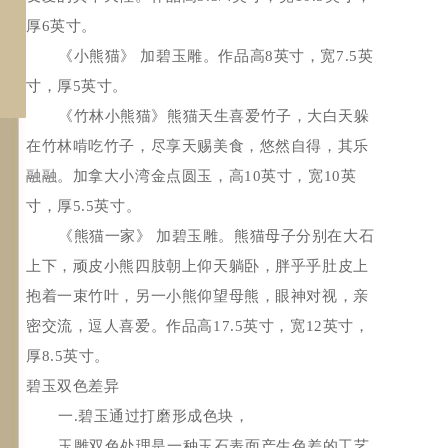
厚6英寸。
《小熊猫》 加碧玉雕。作品高8英寸，宽7.5英
寸，厚5英寸。
《竹林小熊猫》熊猫天生喜爱竹子，大白天躲
在竹林啃吃竹子，尽享天赐美食，悠然自得，其乐
融融。加拿大小湾金点圆玉，高10英寸，宽10英
寸，厚5.5英寸。
《熊猫一家》 加碧玉雕。熊猫母子分别在大石
上下，顽皮小熊四肢朝上仰天躺卧，胖乎乎肚皮上
抱着一束竹叶，另一小熊仰望母熊，眼神对视，亲
密交流，逗人喜爱。作品高17.5英寸，宽12英寸，
厚8.5英寸。
碧玉双色差异
一.碧玉通过打磨形成色块，
玉雕双色处理是一种玉石表面产生色差的工艺