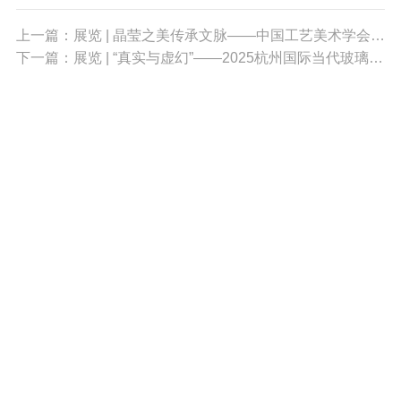
上一篇：展览 | 晶莹之美传承文脉——中国工艺美术学会玻璃艺术专业委员会科普展览
下一篇：展览 | “真实与虚幻”——2025杭州国际当代玻璃艺术展
010-68396408
xuehuiwangzhan@126.com