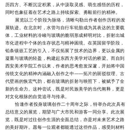
历四方、不断沉淀积累，从中汲取灵感、萌生感悟的历程，
同时也象征着在艺术之路上持续探索、勇毅前行的精神。
展览以三个阶段为脉络，清晰勾勒出作者创作历程的发
展轨迹。在北京时，水管与自行车轮胎成为其表达的主要载
体，工业材料的冷峻与玻璃的脆弱形成鲜明对比，折射出城
市化进程中个体的生存状态与精神困境。在英国留学阶段，
铅条镶嵌工艺的引入，不仅拓展了技术的边界，更以金属的
凝重与玻璃的轻盈，构建起东西方美学对话的桥梁。而自到
西安美术学院工作以来，作者的思考愈发深邃，开始将中国
传统文化的精神内涵融入创作之中——拓片的斑驳纹理、古
代壁画的恢宏气韵，都在玻璃的折射与映照下，被赋予了全
新的生命力。这种尝试，既是对民族美学的当代阐释，更是
对文化根脉的自觉追寻与传承。
恰逢作者投身玻璃创作二十周年之际，特举办此次具有
总结意义的展览，期望与广大市民和游客一同分享。此次展
览，既是对过往创作生涯的全面总结，亦是对未来艺术之路
的美好期许。愿每一位观者都能透过这些作品，感受到材料