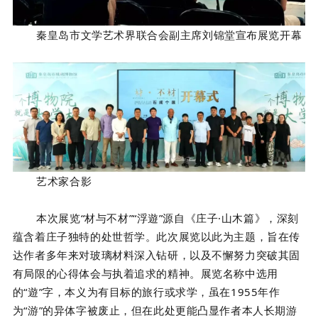
秦皇岛市
文学艺术界联合会副主席
刘锦堂宣布展览开幕
艺术家合影
本次展览“材与不材”“浮
遊
”源自《庄子·山木篇》，深刻
蕴含着庄子独特的处世哲学。此次展览以此为主题，旨在传
达作者多年来对玻璃材料深入钻研，以及不懈努力突破其固
有局限的心得体会与执着追求的精神。展览名称中选用
的“遊”字，本义为有目标的旅行或求学，虽在1955年作
为“游”的异体字被废止，但在此处更能凸显作者本人长期游