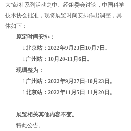
大”献礼系列活动之中。经组委会讨论，中国科学
技术协会批准，现将展览时间安排作出调整，具
体如下：
原定时间安排：
l
北京站：
2022
年
9
月
23
日
10
月
7
日。
l
广州站：
10
月
20-11
月
6
日。
现调整为：
l
广州站：
2022
年
9
月
27
日
-10
月
23
日。
l
北京站：
2022
年
11
月
5
日
-11
月
20
日。
展览相关其他内容不变。
特此公告。