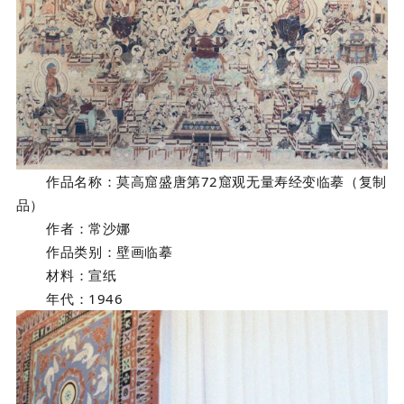
作品名称
：莫高窟盛唐第72窟观无量寿经变临摹（复制
品）
作者
：常沙娜
作品类别
：壁画临摹
材料
：宣纸
年代
：1946