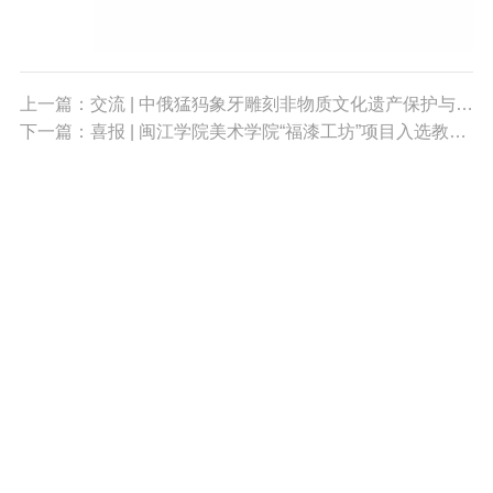
上一篇：交流 | 中俄猛犸象牙雕刻非物质文化遗产保护与传承合作研讨会暨中国与俄罗斯猛犸象牙雕刻艺术交流研讨会在广州举行
下一篇：喜报 | 闽江学院美术学院“福漆工坊”项目入选教育部中外人文交流中心优秀案例
010-68396408